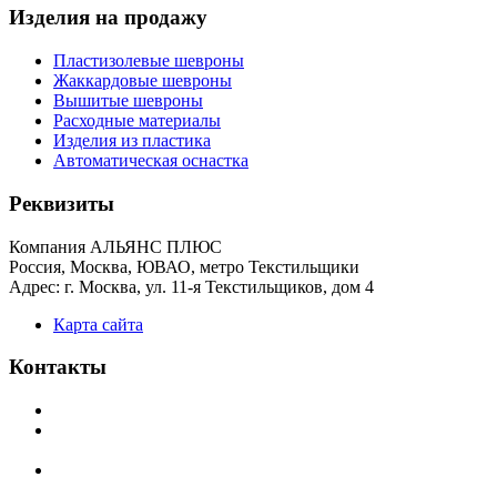
Изделия на продажу
Пластизолевые шевроны
Жаккардовые шевроны
Вышитые шевроны
Расходные материалы
Изделия из пластика
Автоматическая оснастка
Реквизиты
Компания АЛЬЯНС ПЛЮС
Россия, Москва, ЮВАО, метро Текстильщики
Адрес: г. Москва, ул. 11-я Текстильщиков, дом 4
Карта сайта
Контакты
Телефоны:
(495) 709-6550, (495) 709-6552, (499) 178-5611
E-mail:
t178a@yandex.ru, t178n@yandex.ru,
t1785611@yandex.ru
Факс:
(495) 709-6550, (499) 178-5611