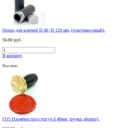
Пенал для ключей D 40, H 120 мм, (пластмассовый).
56.00 руб.
В корзину
Под заказ
ГО5 Пломбир под сургуч d 40мм, (ручка эбонит).