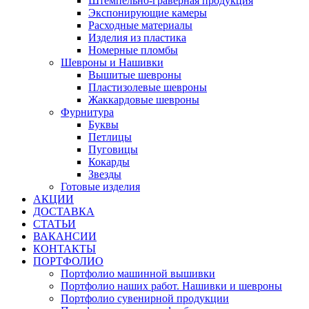
Штемпельно-граверная продукция
Экспонирующие камеры
Расходные материалы
Изделия из пластика
Номерные пломбы
Шевроны и Нашивки
Вышитые шевроны
Пластизолевые шевроны
Жаккардовые шевроны
Фурнитура
Буквы
Петлицы
Пуговицы
Кокарды
Звезды
Готовые изделия
АКЦИИ
ДОСТАВКА
СТАТЬИ
ВАКАНСИИ
КОНТАКТЫ
ПОРТФОЛИО
Портфолио машинной вышивки
Портфолио наших работ. Нашивки и шевроны
Портфолио сувенирной продукции