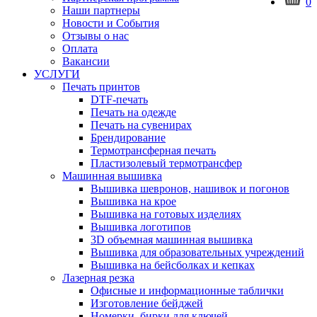
0
Наши партнеры
Новости и События
Отзывы о нас
Оплата
Вакансии
УСЛУГИ
Печать принтов
DTF-печать
Печать на одежде
Печать на сувенирах
Брендирование
Термотрансферная печать
Пластизолевый термотрансфер
Машинная вышивка
Вышивка шевронов, нашивок и погонов
Вышивка на крое
Вышивка на готовых изделиях
Вышивка логотипов
3D объемная машинная вышивка
Вышивка для образовательных учреждений
Вышивка на бейсболках и кепках
Лазерная резка
Офисные и информационные таблички
Изготовление бейджей
Номерки, бирки для ключей