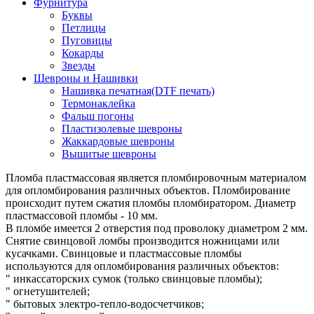
Фурнитура
Буквы
Петлицы
Пуговицы
Кокарды
Звезды
Шевроны и Нашивки
Нашивка печатная(DTF печать)
Термонаклейка
Фальш погоны
Пластизолевые шевроны
Жаккардовые шевроны
Вышитые шевроны
Пломба пластмассовая является пломбировочным материалом
для опломбирования различных объектов. Пломбирование
происходит путем сжатия пломбы пломбиратором. Диаметр
пластмассовой пломбы - 10 мм.
В пломбе имеется 2 отверстия под проволоку диаметром 2 мм.
Снятие свинцовой ломбы производится ножницами или
кусачками. Свинцовые и пластмассовые пломбы
используются для опломбирования различных объектов:
" инкассаторских сумок (только свинцовые пломбы);
" огнетушителей;
" бытовых электро-тепло-водосчетчиков;