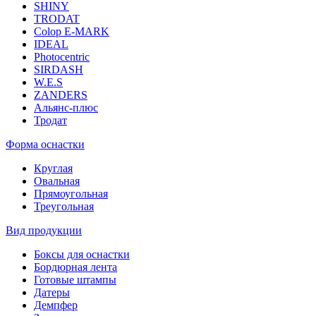
SHINY
TRODAT
Colop E-MARK
IDEAL
Photocentric
SIRDASH
W.E.S
ZANDERS
Альянс-плюс
Тродат
Форма оснастки
Круглая
Овальная
Прямоугольная
Треугольная
Вид продукции
Боксы для оснастки
Бордюрная лента
Готовые штампы
Датеры
Демпфер