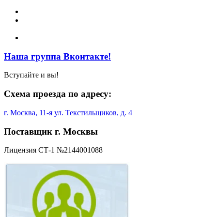
Телефоны:
(495) 709-6550, (495) 709-6552, (499) 178-5611
E-mail:
t178a@yandex.ru, t178n@yandex.ru,
t1785611@yandex.ru
Факс:
(495) 709-6550, (499) 178-5611
Наша группа Вконтакте!
Вступайте и вы!
Схема проезда по адресу:
г. Москва, 11-я ул. Текстильщиков, д. 4
Поставщик г. Москвы
Лицензия СТ-1 №2144001088