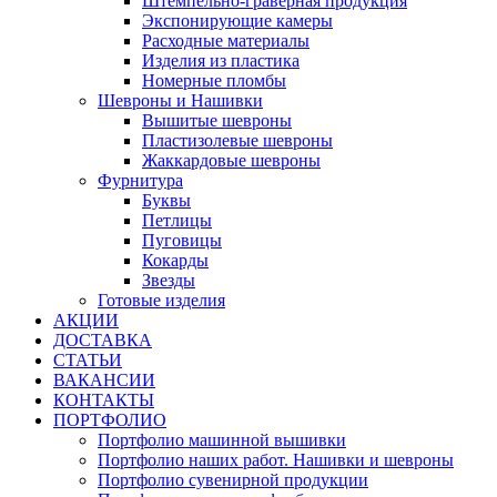
Штемпельно-граверная продукция
Экспонирующие камеры
Расходные материалы
Изделия из пластика
Номерные пломбы
Шевроны и Нашивки
Вышитые шевроны
Пластизолевые шевроны
Жаккардовые шевроны
Фурнитура
Буквы
Петлицы
Пуговицы
Кокарды
Звезды
Готовые изделия
АКЦИИ
ДОСТАВКА
СТАТЬИ
ВАКАНСИИ
КОНТАКТЫ
ПОРТФОЛИО
Портфолио машинной вышивки
Портфолио наших работ. Нашивки и шевроны
Портфолио сувенирной продукции