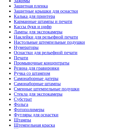
Зажимы
Защитная пленка
Защитные крышки для оснастки
Калька для принтера
Карманные штампы и печати
Кассы букв и цифр
Лампы для экспокамеры
Наклейки для рельефной печати
Настольные штемпельные подушки
Нумераторы
Оснастки для рельефной печати
Печати
Промывочные концентраты
Резина для гравировки
Ручка со штампом
Самонаборные датеры
Самонаборные штампы
Сменные штемпельные подушки
Стекла для экспокамеры
Субстрат
Фольга
Фотополимеры
Футляры для оснастки
Штампы
Штемпельная краска