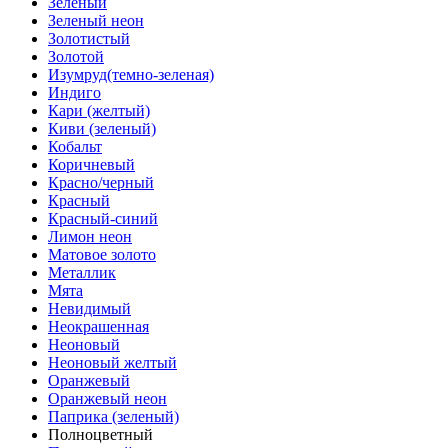
Зеленый
Зеленый неон
Золотистый
Золотой
Изумруд(темно-зеленая)
Индиго
Кари (желтый)
Киви (зеленый)
Кобальт
Коричневый
Красно/черный
Красный
Красный-синий
Лимон неон
Матовое золото
Металлик
Мята
Невидимый
Неокрашенная
Неоновый
Неоновый желтый
Оранжевый
Оранжевый неон
Паприка (зеленый)
Полноцветный