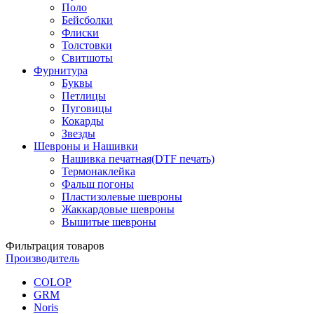
Поло
Бейсболки
Флиски
Толстовки
Свитшоты
Фурнитура
Буквы
Петлицы
Пуговицы
Кокарды
Звезды
Шевроны и Нашивки
Нашивка печатная(DTF печать)
Термонаклейка
Фальш погоны
Пластизолевые шевроны
Жаккардовые шевроны
Вышитые шевроны
Фильтрация товаров
Производитель
COLOP
GRM
Noris