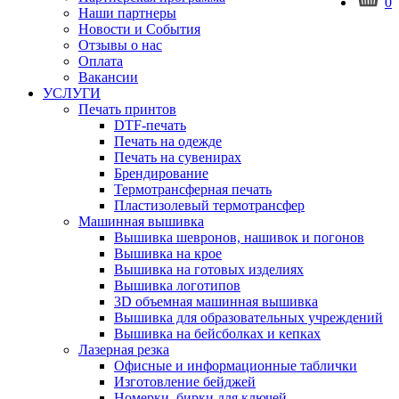
0
Наши партнеры
Новости и События
Отзывы о нас
Оплата
Вакансии
УСЛУГИ
Печать принтов
DTF-печать
Печать на одежде
Печать на сувенирах
Брендирование
Термотрансферная печать
Пластизолевый термотрансфер
Машинная вышивка
Вышивка шевронов, нашивок и погонов
Вышивка на крое
Вышивка на готовых изделиях
Вышивка логотипов
3D объемная машинная вышивка
Вышивка для образовательных учреждений
Вышивка на бейсболках и кепках
Лазерная резка
Офисные и информационные таблички
Изготовление бейджей
Номерки, бирки для ключей