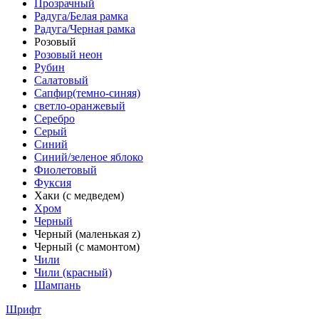
Прозрачный
Радуга/Белая рамка
Радуга/Черная рамка
Розовый
Розовый неон
Рубин
Салатовый
Сапфир(темно-синяя)
светло-оранжевый
Серебро
Серый
Синий
Синий/зеленое яблоко
Фиолетовый
Фуксия
Хаки (с медведем)
Хром
Черный
Черный (маленькая z)
Черный (с мамонтом)
Чили
Чили (красный)
Шампань
Шрифт