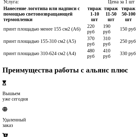
Услуга:
Цена за 1 шт
Нанесение логотипа или надписи с
тираж
тираж
тираж
помощью световозвращающей
1-10
11-50
50-100
термопленки
шт
шт
шт
220
190
принт площадью менее 155 см2 (А6)
150 руб
руб
руб
370
310
принт площадью 155-310 см2 (А5)
250 руб
руб
руб
480
410
принт площадью 310-624 см2 (А4)
330 руб
руб
руб
Преимущества работы с альянс плюс
Вышьем
уже сегодня
Удаленный
заказ