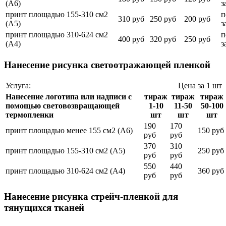
(А6)
з
принт площадью 155-310 см2
п
310 руб
250 руб
200 руб
(А5)
з
принт площадью 310-624 см2
п
400 руб
320 руб
250 руб
(А4)
з
Нанесение рисунка светоотражающей пленкой
Услуга:
Цена за 1 шт
Нанесение логотипа или надписи с
тираж
тираж
тираж
помощью световозвращающей
1-10
11-50
50-100
термопленки
шт
шт
шт
190
170
принт площадью менее 155 см2 (А6)
150 руб
руб
руб
370
310
принт площадью 155-310 см2 (А5)
250 руб
руб
руб
550
440
принт площадью 310-624 см2 (А4)
360 руб
руб
руб
Нанесение рисунка стрейч-пленкой для
тянущихся тканей