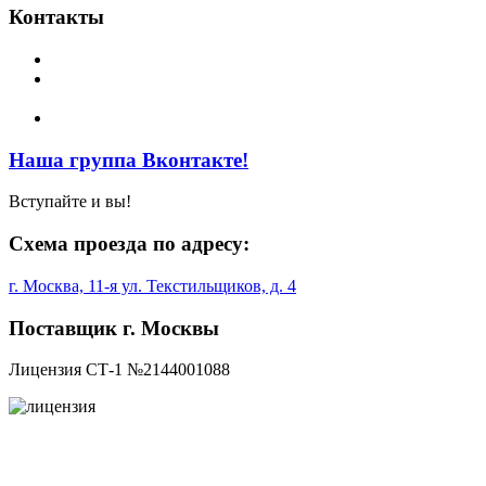
Контакты
Телефоны:
(495) 709-6550, (495) 709-6552, (499) 178-5611
E-mail:
t178a@yandex.ru, t178n@yandex.ru,
t1785611@yandex.ru
Факс:
(495) 709-6550, (499) 178-5611
Наша группа Вконтакте!
Вступайте и вы!
Схема проезда по адресу:
г. Москва, 11-я ул. Текстильщиков, д. 4
Поставщик г. Москвы
Лицензия СТ-1 №2144001088