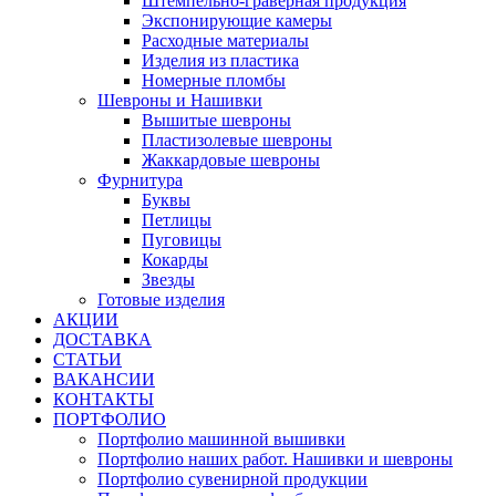
Штемпельно-граверная продукция
Экспонирующие камеры
Расходные материалы
Изделия из пластика
Номерные пломбы
Шевроны и Нашивки
Вышитые шевроны
Пластизолевые шевроны
Жаккардовые шевроны
Фурнитура
Буквы
Петлицы
Пуговицы
Кокарды
Звезды
Готовые изделия
АКЦИИ
ДОСТАВКА
СТАТЬИ
ВАКАНСИИ
КОНТАКТЫ
ПОРТФОЛИО
Портфолио машинной вышивки
Портфолио наших работ. Нашивки и шевроны
Портфолио сувенирной продукции