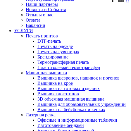
0
Наши партнеры
Новости и События
Отзывы о нас
Оплата
Вакансии
УСЛУГИ
Печать принтов
DTF-печать
Печать на одежде
Печать на сувенирах
Брендирование
Термотрансферная печать
Пластизолевый термотрансфер
Машинная вышивка
Вышивка шевронов, нашивок и погонов
Вышивка на крое
Вышивка на готовых изделиях
Вышивка логотипов
3D объемная машинная вышивка
Вышивка для образовательных учреждений
Вышивка на бейсболках и кепках
Лазерная резка
Офисные и информационные таблички
Изготовление бейджей
Номерки, бирки для ключей