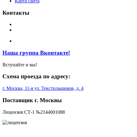
Карта сайта
Контакты
Телефоны:
(495) 709-6550, (495) 709-6552, (499) 178-5611
E-mail:
t178a@yandex.ru, t178n@yandex.ru,
t1785611@yandex.ru
Факс:
(495) 709-6550, (499) 178-5611
Наша группа Вконтакте!
Вступайте и вы!
Схема проезда по адресу:
г. Москва, 11-я ул. Текстильщиков, д. 4
Поставщик г. Москвы
Лицензия СТ-1 №2144001088