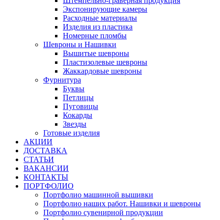
Штемпельно-граверная продукция
Экспонирующие камеры
Расходные материалы
Изделия из пластика
Номерные пломбы
Шевроны и Нашивки
Вышитые шевроны
Пластизолевые шевроны
Жаккардовые шевроны
Фурнитура
Буквы
Петлицы
Пуговицы
Кокарды
Звезды
Готовые изделия
АКЦИИ
ДОСТАВКА
СТАТЬИ
ВАКАНСИИ
КОНТАКТЫ
ПОРТФОЛИО
Портфолио машинной вышивки
Портфолио наших работ. Нашивки и шевроны
Портфолио сувенирной продукции